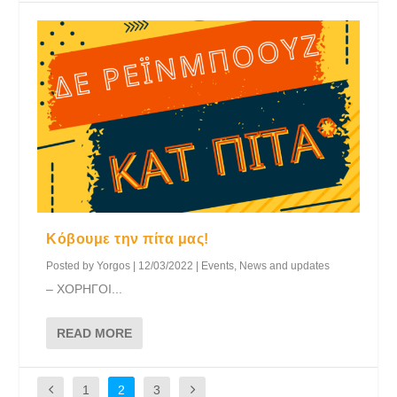
Κόβουμε την πίτα μας!
Posted by
Yorgos
|
12/03/2022
|
Events
,
News and updates
– ΧΟΡΗΓΟΙ...
READ MORE
1
2
3